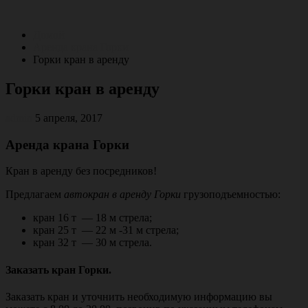
Перейти
к
Домой
содержимому
Аренда крана Горки
Горки кран в аренду
Горки кран в аренду
admin
5 апреля, 2017
Аренда крана Горки
Кран в аренду без посредников!
Предлагаем
автокран в аренду Горки
грузоподъемностью:
кран 16 т — 18 м стрела;
кран 25 т — 22 м -31 м стрела;
кран 32 т — 30 м стрела.
Заказать кран Горки.
Заказать кран и уточнить необходимую информацию вы