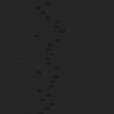
Аренда крана Апраксин
(1)
Аренда крана Аро
(1)
Аренда крана Бабино
(1)
Аренда крана Бегуницы
(1)
Аренда крана Большая Ижора
(1)
Аренда крана Большие горки
(1)
Аренда крана Большие Колпаны
(1)
Аренда крана Бор
(1)
Аренда крана Борисова Грива
(1)
Аренда крана в Кирполье
(1)
Аренда крана в Ковалево
(1)
Аренда крана в Колосково
(1)
Аренда крана в Пионер
(1)
Аренда крана в Сосново
(1)
аренда крана в СПб частники
(2)
Аренда крана Вайя
(1)
Аренда крана Владимировка
(1)
Аренда крана Войсковицы
(1)
Аренда крана Войскорово
(1)
Аренда крана Выра
(1)
Аренда крана Гарболово
(1)
Аренда крана Глинка
(1)
Аренда крана Гора Валдай
(1)
Аренда крана Горбунки
(1)
Аренда крана Горки
(1)