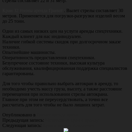
стрелы составляет 22 и 31 метр.
Кран 32 тонны аренда Гранит
. Вылет стрелы составляет 30
метров. Применяется для погрузки-разгрузки изделий весом
до 25 тонн.
Одни из самых низких цен на услуги аренды спецтехники.
Каждый клиент для нас индивидуален.
Наличие гибкой системы скидок при долгосрочном заказе
техники.
Опытнейшие машинисты.
Оперативность предоставления спецтехники.
Безупречное состояние техники, высокая культура
обслуживания, квалифицированная поддержка специалистов
гарантированы.
Для того чтобы правильно выбрать автокран в аренду, то
необходимо учесть массу груза, высоту, а также расстояние
перемещения при использовании стрелы автокрана.
Главное при этом не переусердствовать, а точно все
рассчитать для того чтобы не было лишних затрат.
Опубликовано в
Гранит аренда крана
Предыдущая запись:
Метрострой кран в аренду
Следующая запись:
Кран в аренду Агалатово
Основной