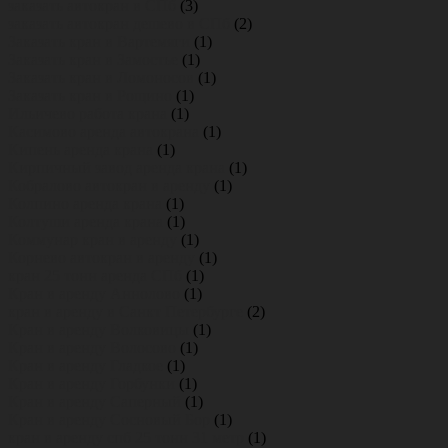
заказать автокран в СПб
(3)
заказать автокран дешево в СПб
(2)
Заказать кран в Вартемяги
(1)
Заказать кран в Замостье
(1)
Заказать кран в Ломоносов
(1)
Заказать кран в Рощино
(1)
Ильичево работа крана
(1)
Касимово аренда автокрана
(1)
Кипень аренда крана
(1)
Кирпичный завод аренда крана
(1)
Кобралово автокран в аренду
(1)
Колпино аренда крана
(1)
Колтуши аренда крана
(1)
Коммунар кран в аренду
(1)
Корнево автокран в аренду
(1)
кран 25 тонн аренда СПб
(1)
Кран в аренду Аннолово
(1)
кран в аренду в Санкт Петербурге
(2)
Кран в аренду Волковицы
(1)
Кран в аренду Волосово
(1)
Кран в аренду Гладкое
(1)
Кран в аренду Горбунки
(1)
Кран в аренду Саперный
(1)
Кран в аренду Сосновый Бор
(1)
кран в аренду спб 25 тонн 31 метр
(1)