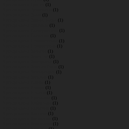
Аренда крана Гранит
(1)
Аренда крана Девяткино
(1)
Аренда крана Дони
(1)
Аренда крана Дранишники
(1)
Аренда крана Дятлицы
(1)
Аренда крана Екатериновка
(1)
Аренда крана Ёксолово
(1)
Аренда крана Елизаветинка
(1)
Аренда крана Елизаветино
(1)
Аренда крана Зайцево
(1)
Аренда крана Замостье
(1)
Аренда крана Заостровье
(1)
Аренда крана Зеленая Роща
(1)
Аренда крана Зеленогорск
(1)
Аренда крана Зрекино
(1)
Аренда крана Ижора
(1)
Аренда крана Извара
(1)
Аренда крана Ильино
(1)
Аренда крана Ириновка
(1)
Аренда крана Кабралово
(1)
Аренда крана Кальтино
(1)
Аренда крана Капорье
(1)
Аренда крана Келколово
(1)
Аренда крана Кемпелево
(1)
Аренда крана Кировск
(1)