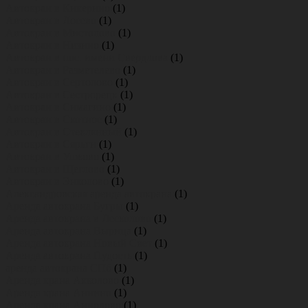
Автокран в Кикерино
(1)
Автокран в Лосево
(1)
Автокран в Мистолово
(1)
Автокран в Низино
(1)
Автокран в пос. имени Свердлова
(1)
Автокран в Разметелево
(1)
Автокран в Сертолово
(1)
Автокран в Сестрорецк
(1)
Автокран в Симагино
(1)
Автокран в Скотное
(1)
Автокран в Стеклянный
(1)
Автокран в Сярьги
(1)
Автокран в Ушково
(1)
Автокран в Щеглово
(1)
Автокран в Энколово
(1)
Александровская аренда автокрана
(1)
Аренда автокрана Бугры
(1)
Аренда автокрана в Лесколово
(1)
Аренда автокрана Вырица
(1)
Аренда автокрана Новый Свет
(1)
Аренда автокрана Пудость
(1)
аренда автокрана СПб
(1)
Аренда крана Акколово
(1)
Аренда крана Аннино
(1)
Аренда крана Аннолово
(1)