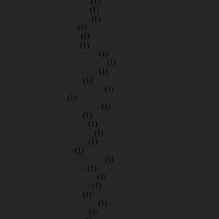
Аренда крана Лемболово
(1)
Аренда крана Ленинское
(1)
Аренда крана Лопухинка
(1)
Аренда крана Лосево
(1)
Аренда крана Лукаши
(1)
Аренда крана Любань
(1)
Аренда крана Малая Ижора
(1)
Аренда крана Малое Замостье
(1)
Аренда крана Малые Горки
(1)
Аренда крана Маслово
(1)
Аренда крана Массив Углово
(1)
Аренда крана Мга
(1)
Аренда крана Медное Озеро
(1)
Аренда крана Медовое
(1)
Аренда крана Мендсары
(1)
Аренда крана Метрострой
(1)
Аренда крана Минулово
(1)
Аренда крана Мины
(1)
Аренда крана Михайловский
(1)
Аренда крана Мишкино
(1)
Аренда крана Молодежное
(1)
Аренда крана Молодцово
(1)
Аренда крана Мяглово
(1)
Аренда крана Новая Ропша
(1)
Аренда крана Новоселье
(1)