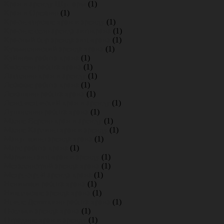
Кран в аренду Шушары
(1)
Кран в Орехово
(1)
Красногорское кран в аренду
(1)
Красное село аренда автокрана
(1)
Красный бор аренда автокрана
(1)
Кузьмоловский аренда крана
(1)
Куйвози работа крана
(1)
Кяселево работа крана
(1)
Лаголово кран в аренду
(1)
Лебяжье работа крана
(1)
Левашово работа крана
(1)
Ленсоветовский кран в аренду
(1)
Лупполово работа крана
(1)
Малое Верево кран в аренду
(1)
Малое Карлино кран в аренду
(1)
Манушкино аренда крана
(1)
Марс работа крана
(1)
Марьино автокран в аренду
(1)
Металлострой аренда крана
(1)
Метрострой аренда крана
(1)
Ненимяки работа крана
(1)
Никольское аренда крана
(1)
Новое Девяткино работа крана
(1)
Осельки аренда крана
(1)
Отрадное кран в аренду
(1)