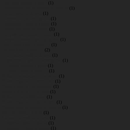
Павлово заказать кран
(1)
Первомайское автокран в аренду
(1)
Пески аренда крана
(1)
Песочный работа крана
(1)
Петербург аренда крана
(1)
Петергоф работа крана
(1)
Петровское заказать кран
(1)
Петрославянка аренда крана
(1)
Пигелево кран в аренду
(1)
Питер кран в аренду
(2)
Плинтовка работа крана
(1)
Порошкино работа автокрана
(1)
Пулково заказать кран
(1)
Пулково кран в аренду
(1)
Работа автокрана в Грузино
(1)
Работа крана в Кавголово
(1)
Работа крана в Комарово
(1)
Работа крана в Токсово
(1)
Работа крана Мурино
(1)
Работа крана Петродворец
(1)
Разбегаево автокран в аренду
(1)
Ропша аренда крана
(1)
Сарженка работа крана
(1)
Семрино аренда крана
(1)
Синявино аренда крана
(1)