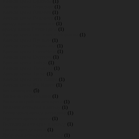
Аренда крана Оржицы
(1)
Аренда крана Отрадное
(1)
Аренда крана Павлово
(1)
Аренда крана Павловск
(1)
аренда крана петровское
(1)
аренда крана Питер цены
(1)
Аренда крана пос. имени Морозова
(1)
Аренда крана Пушкин
(1)
Аренда крана Романовка
(1)
Аренда крана Солнечное
(1)
Аренда крана Спутник
(1)
Аренда крана Тайцы
(1)
Аренда крана Тельмана
(1)
Аренда крана Тосно
(1)
Аренда крана Усть Ижора
(1)
Аренда крана Ям Ижора
(1)
Без категории
(5)
Ваганово работа крана
(1)
Васкелово работа автокрана
(1)
Виллози автокран в аренду
(1)
Всеволожск аренда автокрана
(1)
Горелово аренда крана
(1)
Гостилицы автокран в аренду
(1)
Гранит аренда крана
(1)
Дубровка автокран в аренду
(1)