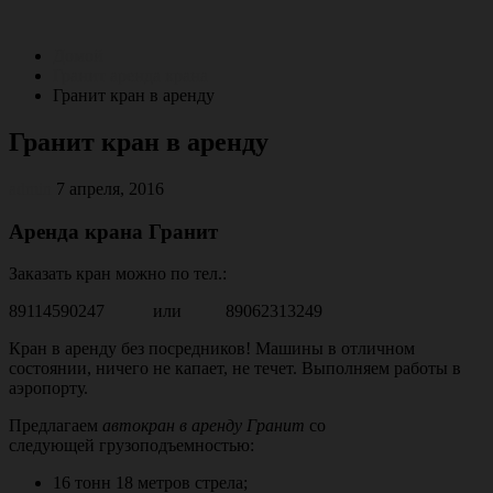
Перейти
к
Домой
содержимому
Гранит аренда крана
Гранит кран в аренду
Гранит кран в аренду
admin
7 апреля, 2016
Аренда крана Гранит
Заказать кран можно по тел.:
89114590247 или 89062313249
Кран в аренду без посредников! Машины в отличном
состоянии, ничего не капает, не течет. Выполняем работы в
аэропорту.
Предлагаем
автокран в аренду Гранит
со
следующей грузоподъемностью:
16 тонн 18 метров стрела;