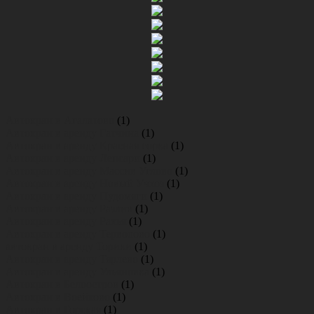
Сайдбар
Автокран в Агалатово
(1)
Автокран в аренду Гатчина
(1)
Автокран в аренду Красная горка
(1)
Автокран в аренду Лепсари
(1)
Автокран в аренду Массив Углово
(1)
Автокран в аренду Новый Учхоз
(1)
Автокран в аренду Пудомяги
(1)
Автокран в аренду Разлив
(1)
Автокран в аренду Рахья
(1)
Автокран в аренду Терволово
(1)
автокран в аренду Торики
(1)
Автокран в аренду Тярлево
(1)
Автокран в аренду Ульяновка
(1)
Автокран в Белоостров
(1)
Автокран в Воейково
(1)
Автокран в Горская
(1)