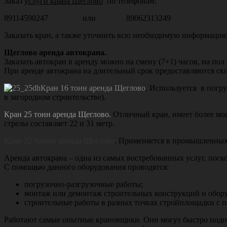
Заказ
услуги крана Щеглово
по телефонам:
89114590247 или 89062313249
Заказать кран, а также уточнить всю необходимую информацию 
Щеглово аренда автокрана.
Заказать автокран в аренду
можно на смену (7+1) часов, на пол
При аренде автокрана на длительный срок предоставляются ски
Кран 16 тонн аренда Щеглово
. Используется в погр
в загородном строительстве).
Кран 25 тонн аренда Щеглово.
Отличный кран, имеет более мощ
стрелы составляет 22 и 31 метр.
Кран 32 тонны аренда Щеглово
. Применяется в промышленных р
Аренда автокрана – одна из самых востребованных услуг, поск
С помощью данного оборудования проводятся:
погрузочно-разгрузочные работы;
монтаж или демонтаж строительных конструкций и обор
строительные работы в разных точках стройплощадки с 
Работают самые опытные крановщики. Они могут быстро поднят