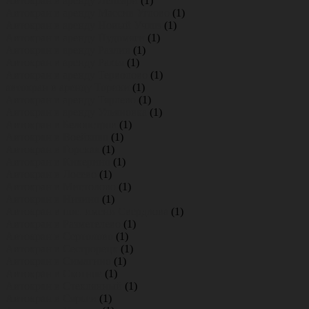
Автокран в аренду Лепсари
(1)
Автокран в аренду Массив Углово
(1)
Автокран в аренду Новый Учхоз
(1)
Автокран в аренду Пудомяги
(1)
Автокран в аренду Разлив
(1)
Автокран в аренду Рахья
(1)
Автокран в аренду Терволово
(1)
автокран в аренду Торики
(1)
Автокран в аренду Тярлево
(1)
Автокран в аренду Ульяновка
(1)
Автокран в Белоостров
(1)
Автокран в Воейково
(1)
Автокран в Горская
(1)
Автокран в Кикерино
(1)
Автокран в Лосево
(1)
Автокран в Мистолово
(1)
Автокран в Низино
(1)
Автокран в пос. имени Свердлова
(1)
Автокран в Разметелево
(1)
Автокран в Сертолово
(1)
Автокран в Сестрорецк
(1)
Автокран в Симагино
(1)
Автокран в Скотное
(1)
Автокран в Стеклянный
(1)
Автокран в Сярьги
(1)