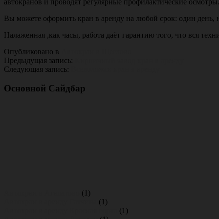
автокранов и проводят регулярные профилактические осмотры
Вы можете оформить кран в аренду на любой срок: один день, 
Налаженная ,как часы, работа даёт гарантию того, что вся техн
Опубликовано в
Автокран в Щеглово
Предыдущая запись:
Кирпичный завод кран в аренду
Следующая запись:
Всеволожск кран в аренду
Основной Сайдбар
Автокран в Агалатово
(1)
Автокран в аренду Гатчина
(1)
Автокран в аренду Красная горка
(1)