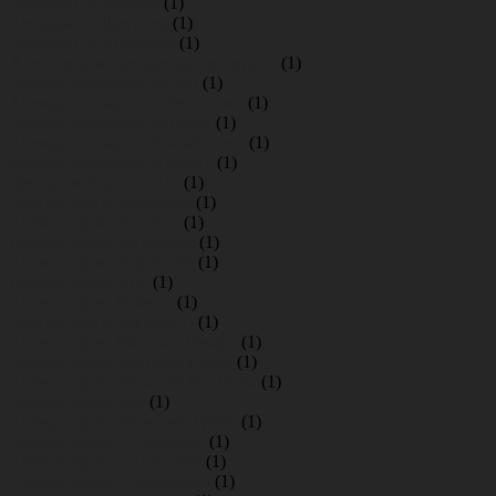
Автокран в Ушково
(1)
Автокран в Щеглово
(1)
Автокран в Энколово
(1)
Александровская аренда автокрана
(1)
Аренда автокрана Бугры
(1)
Аренда автокрана в Лесколово
(1)
Аренда автокрана Вырица
(1)
Аренда автокрана Новый Свет
(1)
Аренда автокрана Пудость
(1)
аренда автокрана СПб
(1)
Аренда крана Акколово
(1)
Аренда крана Аннино
(1)
Аренда крана Аннолово
(1)
Аренда крана Апраксин
(1)
Аренда крана Аро
(1)
Аренда крана Бабино
(1)
Аренда крана Бегуницы
(1)
Аренда крана Большая Ижора
(1)
Аренда крана Большие горки
(1)
Аренда крана Большие Колпаны
(1)
Аренда крана Бор
(1)
Аренда крана Борисова Грива
(1)
Аренда крана в Кирполье
(1)
Аренда крана в Ковалево
(1)
Аренда крана в Колосково
(1)