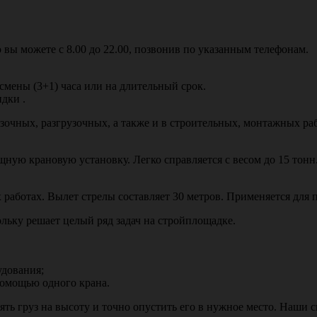
вы можете с 8.00 до 22.00, позвонив по указанным телефонам.
 смены (3+1) часа или на длительный срок.
дки .
узочных, разгрузочных, а также и в строительных, монтажных раб
ную крановую установку. Легко справляется с весом до 15 тон
аботах. Вылет стрелы составляет 30 метров. Применяется для п
ольку решает целый ряд задач на стройплощадке.
удования;
помощью одного крана.
ь груз на высоту и точно опустить его в нужное место. Наши 