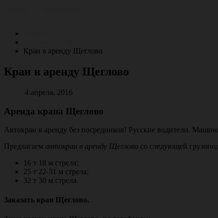
Перейти к содержимому
Домой
Автокран в Щеглово
Кран в аренду Щеглово
Кран в аренду Щеглово
admin
4 апреля, 2016
Аренда крана Щеглово
Автокран в аренду без посредников! Русские водители. Машин
Предлагаем
автокран в аренду Щеглово
со следующей грузопо
16 т 18 м стрела;
25 т 22-31 м стрела;
32 т 30 м стрела.
Заказать кран Щеглово.