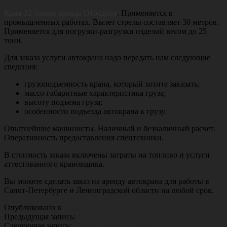
Кран 32 тонны аренда Отрадное
. Применяется в
промышленных работах. Вылет стрелы составляет 30 метров.
Применяется для погрузки-разгрузки изделий весом до 25
тонн.
Для заказа услуги автокрана надо передать нам следующие
сведения:
грузоподъемность крана, который хотите заказать;
массо-габаритные характеристика груза;
высоту подъема груза;
особенности подъезда автокрана к грузу.
Опытнейшие машинисты. Наличный и безналичный расчет.
Оперативность предоставления спецтехники.
В стоимость заказа включены затраты на топливо и услуги
аттестованного крановщика.
Вы можете сделать заказ на аренду автокрана для работы в
Санкт-Петербурге и Ленинградской области на любой срок.
Опубликовано в
Аренда крана Отрадное
Предыдущая запись:
Сосновый Бор аренда крана
Следующая запись:
Кран в аренду Павлово