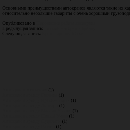
Основными преимуществами автокранов являются такие их хара
относительно небольшие габариты с очень хорошими грузопо
Опубликовано в
Порошкино работа автокрана
Предыдущая запись:
Токсовское кран в аренду
Следующая запись:
Кран в аренду Юкки
Основной
Сайдбар
Автокран в Агалатово
(1)
Автокран в аренду Гатчина
(1)
Автокран в аренду Красная горка
(1)
Автокран в аренду Лепсари
(1)
Автокран в аренду Массив Углово
(1)
Автокран в аренду Новый Учхоз
(1)
Автокран в аренду Пудомяги
(1)
Автокран в аренду Разлив
(1)