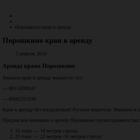
Перейти
к
Домой
содержимому
Порошкино работа автокрана
Порошкино кран в аренду
Порошкино кран в аренду
admin
5 апреля, 2016
Аренда крана Порошкино
Заказать кран в аренду можно по тел.:
— 89114590247
— 89062313249
Кран в аренду без посредников! Русские водители. Машины в о
Предлагаем
автокран в аренду Порошкино
грузоподъемностью:
16 тонн — 18 метров стрела;
25 тонн — 22 метров -31 метров стрела;