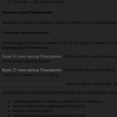
32 тонн — 30 метров стрела.
Заказать кран Порошкино.
Заказать в аренду автокран, а также уточнить всю информацию 
Порошкино аренда
автокрана.
Заказать кран
можно на смену (7+1) часов, на пол смены (3+1)
Порошкино
без выходных.
Кран 16 тонн аренда Порошкино
. Используется в погрузочных
загородном строительстве).
Кран 25 тонн аренда Порошкино.
Отличный кран, имеет более 
стрелы составляет 22 и 31 метр.
Кран 32 тонны аренда Порошкино
. Вылет стрелы составляет 3
Для заказа услуги автокрана необходимо знать следующие свед
грузоподъемность крана, который хотите заказать;
массо-габаритные характеристика груза;
высоту подъема груза;
особенности подъезда автокрана к грузу.