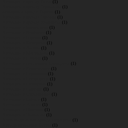
Автокран в аренду Рахья
(1)
Автокран в аренду Терволово
(1)
автокран в аренду Торики
(1)
Автокран в аренду Тярлево
(1)
Автокран в аренду Ульяновка
(1)
Автокран в Белоостров
(1)
Автокран в Воейково
(1)
Автокран в Горская
(1)
Автокран в Кикерино
(1)
Автокран в Лосево
(1)
Автокран в Мистолово
(1)
Автокран в Низино
(1)
Автокран в пос. имени Свердлова
(1)
Автокран в Разметелево
(1)
Автокран в Сертолово
(1)
Автокран в Сестрорецк
(1)
Автокран в Симагино
(1)
Автокран в Скотное
(1)
Автокран в Стеклянный
(1)
Автокран в Сярьги
(1)
Автокран в Ушково
(1)
Автокран в Щеглово
(1)
Автокран в Энколово
(1)
Александровская аренда автокрана
(1)
Аренда автокрана Бугры
(1)