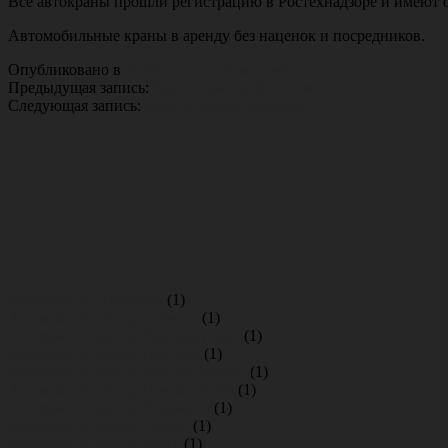
Все автокраны прошли регистрацию в Ростехнадзоре и имеют о
Автомобильные краны в аренду без наценок и посредников.
Опубликовано в
Аренда крана Романовка
Предыдущая запись:
Кран в аренду Кяселево
Следующая запись:
Кран в аренду Корнево
Основной
Сайдбар
Автокран в Агалатово
(1)
Автокран в аренду Гатчина
(1)
Автокран в аренду Красная горка
(1)
Автокран в аренду Лепсари
(1)
Автокран в аренду Массив Углово
(1)
Автокран в аренду Новый Учхоз
(1)
Автокран в аренду Пудомяги
(1)
Автокран в аренду Разлив
(1)
Автокран в аренду Рахья
(1)