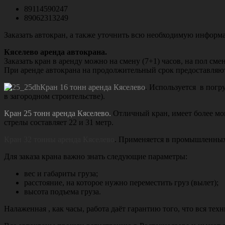
89114590247
89062313249
Заказать автокран, а также уточнить всю необходимую информа
Кяселево аренда автокрана.
Заказать кран в аренду
можно на смену (7+1) часов, на пол смен
При аренде автокрана на продолжительный срок предоставляю
Кран 16 тонн аренда Кяселево
. Используется в погр
в загородном строительстве).
Кран 25 тонн аренда Кяселево.
Отличный кран, имеет более мощ
стрелы составляет 22 и 31 метр.
Кран 32 тонны аренда Кяселево
. Применяется в промышленных 
Для заказа крана важно знать следующие параметры:
вес и габариты груза;
расстояние, на которое нужно переместить груз (вылет);
высота подъема груза.
Налаженная , как часы, работа даёт гарантию того, что вся тех