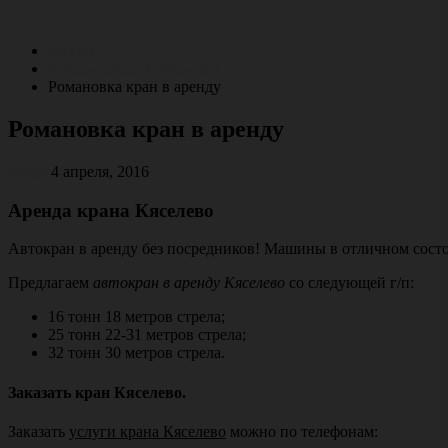
Перейти
к
Домой
содержимому
Аренда крана Романовка
Романовка кран в аренду
Романовка кран в аренду
admin
4 апреля, 2016
Аренда крана Кяселево
Автокран в аренду без посредников! Машины в отличном сост
Предлагаем
автокран в аренду Кяселево
со следующей г/п:
16 тонн 18 метров стрела;
25 тонн 22-31 метров стрела;
32 тонн 30 метров стрела.
Заказать кран Кяселево.
Заказать
услуги крана Кяселево
можно по телефонам: