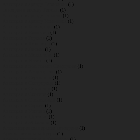
Автокран в аренду Терволово
(1)
автокран в аренду Торики
(1)
Автокран в аренду Тярлево
(1)
Автокран в аренду Ульяновка
(1)
Автокран в Белоостров
(1)
Автокран в Воейково
(1)
Автокран в Горская
(1)
Автокран в Кикерино
(1)
Автокран в Лосево
(1)
Автокран в Мистолово
(1)
Автокран в Низино
(1)
Автокран в пос. имени Свердлова
(1)
Автокран в Разметелево
(1)
Автокран в Сертолово
(1)
Автокран в Сестрорецк
(1)
Автокран в Симагино
(1)
Автокран в Скотное
(1)
Автокран в Стеклянный
(1)
Автокран в Сярьги
(1)
Автокран в Ушково
(1)
Автокран в Щеглово
(1)
Автокран в Энколово
(1)
Александровская аренда автокрана
(1)
Аренда автокрана Бугры
(1)
Аренда автокрана в Лесколово
(1)