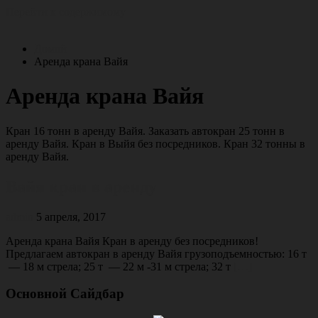
Перейти к содержимому
Домой
Аренда крана Вайя
Аренда крана Вайя
Кран 16 тонн в аренду Вайя. Заказать автокран 25 тонн в
аренду Вайя. Кран в Выйя без посредников. Кран 32 тонны в
аренду Вайя.
Вайя кран в аренду
admin
5 апреля, 2017
Аренда крана Вайя Кран в аренду без посредников!
Предлагаем автокран в аренду Вайя грузоподъемностью: 16 т
— 18 м стрела; 25 т — 22 м -31 м стрела; 32 т
[…]
Основной Сайдбар