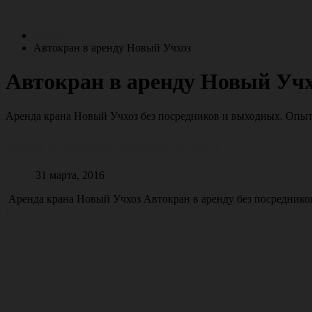
Перейти
к
Домой
содержимому
Автокран в аренду Новый Учхоз
Автокран в аренду Новый Уч
Аренда крана Новый Учхоз без посредников и выходных. Опытн
Кран в аренду Новый Учхоз
admin
31 марта, 2016
Аренда крана Новый Учхоз Автокран в аренду без посредников,
[…]
Основной
Сайдбар