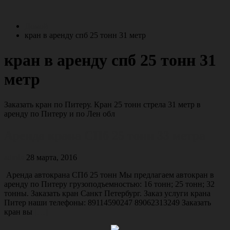
Перейти
к
Домой
содержимому
кран в аренду спб 25 тонн 31 метр
кран в аренду спб 25 тонн 31
метр
Заказать кран по Питеру. Кран 25 тонн стрела 31 метр в
аренду по Питеру и по Лен обл
Аренда крана СПб 25 тонн 33 метра
admin
28 марта, 2016
Аренда автокрана СПб 25 тонн Мы предлагаем автокран в
аренду по Питеру грузоподъемностью: 16 тонн; 25 тонн; 32
тонны. Заказать кран Санкт Петербург. Заказ услуги крана
Питер наши телефоны: 89114590247 89062313249 Заказать
кран вы
[…]
Основной