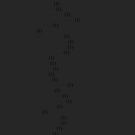
Кран в аренду Горбунки
(1)
Кран в аренду Саперный
(1)
Кран в аренду Сосновый Бор
(1)
кран в аренду спб 25 тонн 31 метр
(1)
Кран в аренду Шушары
(1)
Кран в Орехово
(1)
Красногорское кран в аренду
(1)
Красное село аренда автокрана
(1)
Красный бор аренда автокрана
(1)
Кузьмоловский аренда крана
(1)
Куйвози работа крана
(1)
Кяселево работа крана
(1)
Лаголово кран в аренду
(1)
Лебяжье работа крана
(1)
Левашово работа крана
(1)
Ленсоветовский кран в аренду
(1)
Лупполово работа крана
(1)
Малое Верево кран в аренду
(1)
Малое Карлино кран в аренду
(1)
Манушкино аренда крана
(1)
Марс работа крана
(1)
Марьино автокран в аренду
(1)
Металлострой аренда крана
(1)
Метрострой аренда крана
(1)
Ненимяки работа крана
(1)