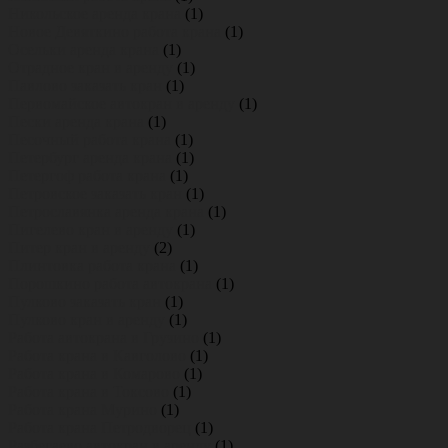
Никольское аренда крана
(1)
Новое Девяткино работа крана
(1)
Осельки аренда крана
(1)
Отрадное кран в аренду
(1)
Павлово заказать кран
(1)
Первомайское автокран в аренду
(1)
Пески аренда крана
(1)
Песочный работа крана
(1)
Петербург аренда крана
(1)
Петергоф работа крана
(1)
Петровское заказать кран
(1)
Петрославянка аренда крана
(1)
Пигелево кран в аренду
(1)
Питер кран в аренду
(2)
Плинтовка работа крана
(1)
Порошкино работа автокрана
(1)
Пулково заказать кран
(1)
Пулково кран в аренду
(1)
Работа автокрана в Грузино
(1)
Работа крана в Кавголово
(1)
Работа крана в Комарово
(1)
Работа крана в Токсово
(1)
Работа крана Мурино
(1)
Работа крана Петродворец
(1)
Разбегаево автокран в аренду
(1)