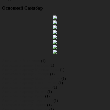
Основной Сайдбар
Автокран в Агалатово
(1)
Автокран в аренду Гатчина
(1)
Автокран в аренду Красная горка
(1)
Автокран в аренду Лепсари
(1)
Автокран в аренду Массив Углово
(1)
Автокран в аренду Новый Учхоз
(1)
Автокран в аренду Пудомяги
(1)
Автокран в аренду Разлив
(1)
Автокран в аренду Рахья
(1)
Автокран в аренду Терволово
(1)
автокран в аренду Торики
(1)
Автокран в аренду Тярлево
(1)