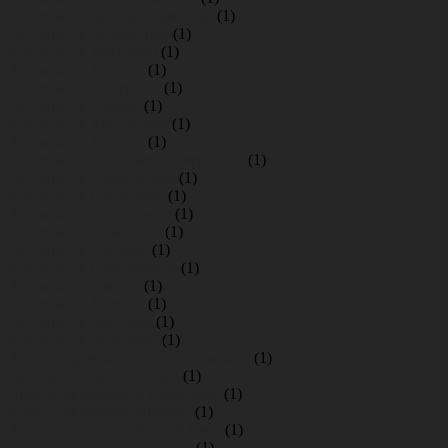
Автокран в аренду Ульяновка
(1)
Автокран в Белоостров
(1)
Автокран в Воейково
(1)
Автокран в Горская
(1)
Автокран в Кикерино
(1)
Автокран в Лосево
(1)
Автокран в Мистолово
(1)
Автокран в Низино
(1)
Автокран в пос. имени Свердлова
(1)
Автокран в Разметелево
(1)
Автокран в Сертолово
(1)
Автокран в Сестрорецк
(1)
Автокран в Симагино
(1)
Автокран в Скотное
(1)
Автокран в Стеклянный
(1)
Автокран в Сярьги
(1)
Автокран в Ушково
(1)
Автокран в Щеглово
(1)
Автокран в Энколово
(1)
Александровская аренда автокрана
(1)
Аренда автокрана Бугры
(1)
Аренда автокрана в Лесколово
(1)
Аренда автокрана Вырица
(1)
Аренда автокрана Новый Свет
(1)
Аренда автокрана Пудость
(1)