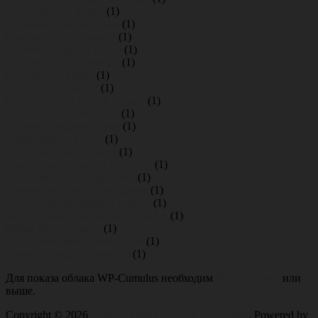
Ропша аренда крана
(1)
Сарженка работа крана
(1)
Семрино аренда крана
(1)
Синявино аренда крана
(1)
СПб автокран в аренду
(1)
СПб аренда крана
(1)
СПб кран в аренду
(1)
Старо Паново кран в аренду
(1)
Стрельна заказать кран
(1)
Суоранда заказать кран
(1)
Тавры работа крана
(1)
Тарховка аренда крана
(1)
Токсовское автокран в аренду
(1)
Федоровское аренда крана
(1)
Форносово аренда автокрана
(1)
Хиттолово автокран в аренду
(1)
Шлиссельбург автокран в аренду
(1)
Юкки аренда крана
(1)
Яльгелево аренда автокрана
(1)
Янино автокран в аренду
(1)
Для показа облака WP-Cumulus необходим
Flash Player 9
или
выше.
Copyright © 2026
Аренда крана по СПб и Лен обл
. Powered by