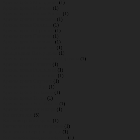
Аренда крана Молодцово
(1)
Аренда крана Мяглово
(1)
Аренда крана Новая Ропша
(1)
Аренда крана Новоселье
(1)
Аренда крана Оржицы
(1)
Аренда крана Отрадное
(1)
Аренда крана Павлово
(1)
Аренда крана Павловск
(1)
аренда крана петровское
(1)
аренда крана Питер цены
(1)
Аренда крана пос. имени Морозова
(1)
Аренда крана Пушкин
(1)
Аренда крана Романовка
(1)
Аренда крана Солнечное
(1)
Аренда крана Спутник
(1)
Аренда крана Тайцы
(1)
Аренда крана Тельмана
(1)
Аренда крана Тосно
(1)
Аренда крана Усть Ижора
(1)
Аренда крана Ям Ижора
(1)
Без категории
(5)
Ваганово работа крана
(1)
Васкелово работа автокрана
(1)
Виллози автокран в аренду
(1)
Всеволожск аренда автокрана
(1)