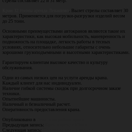
стрелы составляет 22 и 31 метр.
Кран 32 тонны аренда Левашово
. Вылет стрелы составляет 30
метров. Применяется для погрузки-разгрузки изделий весом
до 25 тонн.
Основными преимуществами автокранов являются такие их
характеристики, как высокая мобильность, маневренность и
подвижность на площадке, легкость работы в тесных
условиях, относительно небольшие габариты с очень
хорошими грузоподъемными и высотными характеристиками.
Гарантируем клиентам высокое качество и культуру
обслуживания.
Одни из самых низких цен на услуги аренды крана.
Каждый клиент для нас индивидуален.
Наличие гибкой системы скидок при долгосрочном заказе
техники.
Опытнейшие машинисты.
Наличный и безналичный расчет.
Оперативность предоставления крана.
Опубликовано в
Левашово работа крана
Предыдущая запись:
Кран в аренду Юкки
Следующая запись:
Песочный кран в аренду