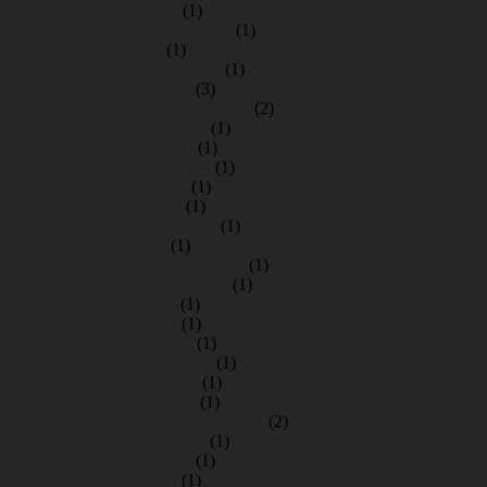
Горелово аренда крана
(1)
Гостилицы автокран в аренду
(1)
Гранит аренда крана
(1)
Дубровка автокран в аренду
(1)
заказать автокран в СПб
(3)
заказать автокран дешево в СПб
(2)
Заказать кран в Вартемяги
(1)
Заказать кран в Замостье
(1)
Заказать кран в Ломоносов
(1)
Заказать кран в Рощино
(1)
Ильичево работа крана
(1)
Касимово аренда автокрана
(1)
Кипень аренда крана
(1)
Кирпичный завод аренда крана
(1)
Кобралово автокран в аренду
(1)
Колпино аренда крана
(1)
Колтуши аренда крана
(1)
Коммунар кран в аренду
(1)
Корнево автокран в аренду
(1)
кран 25 тонн аренда СПб
(1)
Кран в аренду Аннолово
(1)
кран в аренду в Санкт Петербурге
(2)
Кран в аренду Волковицы
(1)
Кран в аренду Волосово
(1)
Кран в аренду Гладкое
(1)