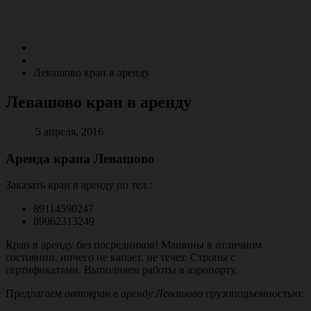
Перейти к содержимому
Домой
Левашово работа крана
Левашово кран в аренду
Левашово кран в аренду
admin
5 апреля, 2016
Аренда крана Левашово
Заказать кран в аренду по тел.:
89114590247
89062313249
Кран в аренду без посредников! Машины в отличном
состоянии, ничего не капает, не течет. Стропы с
сертификатами. Выполняем работы в аэропорту.
Предлагаем
автокран в аренду Левашово
грузоподъемностью: