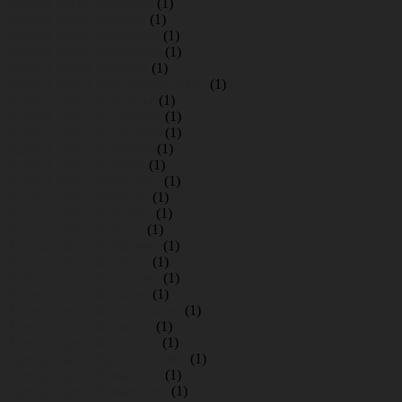
Аренда крана Кальтино
(1)
Аренда крана Капорье
(1)
Аренда крана Келколово
(1)
Аренда крана Кемпелево
(1)
Аренда крана Кировск
(1)
Аренда крана Кирпичный завод
(1)
Аренда крана Кирполье
(1)
Аренда крана Кискелово
(1)
Аренда крана Киссолово
(1)
Аренда крана Клопицы
(1)
Аренда крана Князево
(1)
Аренда крана Кобралово
(1)
Аренда крана Кобрино
(1)
Аренда крана Ковалево
(1)
Аренда крана Коваши
(1)
Аренда крана Коккорево
(1)
Аренда крана Колбино
(1)
Аренда крана Колосково
(1)
Аренда крана Коркино
(1)
Аренда крана Котельниково
(1)
Аренда крана Кошкино
(1)
Аренда крана Красницы
(1)
Аренда крана Красногорское
(1)
Аренда крана Кузьминка
(1)
Аренда крана Кузьмолово
(1)